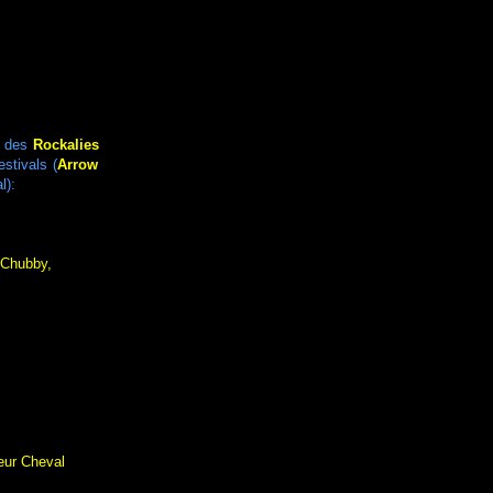
rs des
Rockalies
stivals (
Arrow
l):
 Chubby,
eur Cheval