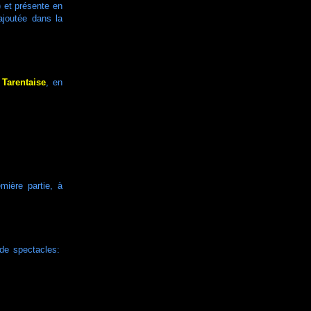
) et présente en
ajoutée dans la
a
Tarentaise
, en
ière partie, à
 de spectacles: