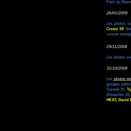
Paris au Nouve
26/01/2009 L
Les photos so
Cream 69
fête
concert enregi
29/11/2008 
Les photos son
31/10/2008 A
Les
photos pri
groupes partic
Samedi 25:
Ty
Dimanche 26
HEAT, David