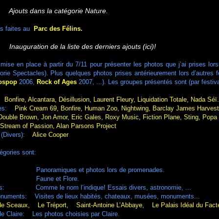
Ajouts dans la catégorie Nature.
os faites au
Parc des Félins.
nauguration de la liste des derniers ajouts (ici)!
 mise en place à partir du 7/11 pour présenter les photos que j’ai prises lo
orie Spectacles). Plus quelques photos prises antérieurement lors d’autres fe
ospop
2006,
Rock of Ages
2007, ...). Les groupes présentés sont (par festiva
:
Bonfire, Alcantara, Désillusion, Laurent Fleury, Liquidation Totale, Nada Séï.
ges:
Pink Cream 69, Bonfire, Human Zoo, Nightwing, Barclay James Harvest
Double Brown, Jon Amor, Eric Gales, Roxy Music, Fiction Plane, Sting, Popa
Passion, Alan Parsons Project
(Divers):
Alice Cooper
égories sont:
Panoramiques et photos lors de promenades.
 Faune et Flore.
: Comme le nom l’indique! Essais divers, astronomie, ...
uments: Visites de lieux habités, chateaux, musées, monuments...
de Sceaux, Le Tréport, Saint-Antoine L’Abbaye, Le Palais Idéal du Fact
 Claire: Les photos choisies par Claire.