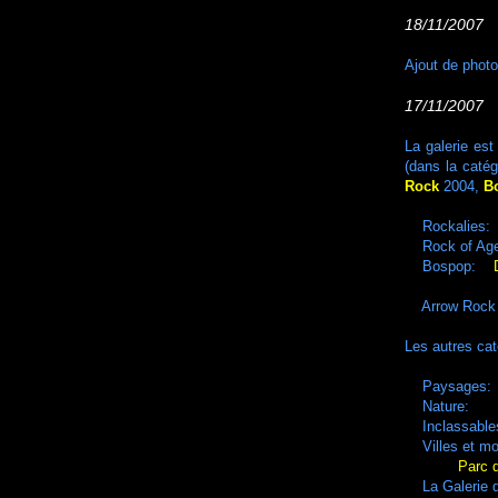
18/11/2007 
Ajout de phot
17/11/2007 I
La galerie est
(dans la catég
Rock
2004,
B
Rockalies
Rock of A
Bospop:
Stream of 
Arrow Rock 
Les autres cat
Paysages: 
Nature:
Inclassables
Villes et mon
Parc 
La Galerie de