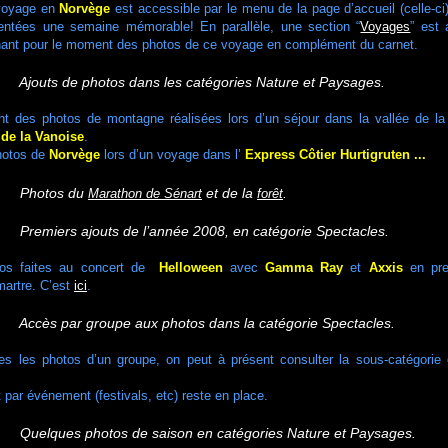
 voyage en
Norvège
est accessible par le menu de la page d’accueil (celle-ci
ntées une semaine mémorable! En parallèle, une section “
Voyages
” est 
enant pour le moment des photos de ce voyage en complément du carnet.
jouts de photos dans les catégories Nature et Paysages.
nt des photos de montagne réalisées lors d’un séjour dans la vallée de l
 de la Vanoise
.
photos de
Norvège
lors d’un voyage dans l’
Express Côtier Hurtigruten ...
8 Photos du
et de la
.
Marathon de Sénart
forêt
remiers ajouts de l’année 2008, en catégorie Spectacles.
tos faites au concert de
Helloween
avec
Gamma Ray
et
Axxis
en prem
martre. C’est
ici
.
Accès par groupe aux photos dans la catégorie Spectacles.
tes les photos d’un groupe, on peut à présent consulter la sous-catégorie
par événement (festivals, etc) reste en place.
Quelques photos de saison en catégories Nature et Paysages.