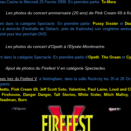
au Casino le Mercredi 25 Fevrier 2009. En première partie:
To-Mera
.
es photos du concert anniversaire (20 ans) de Pink Cream 69 à Ka
nt dans la catégorie Spectacle. En première partie:
Pussy Sisster
et
De
 à domicile (Festhalle de Dürlach, près de Karlsruhe) son vingtième annive
stré pour leur prochain DVD.
Les photos du concert d’Opeth à l’Elysée-Montmartre.
t dans la catégorie Spectacle. En première partie d’
Opeth
:
The Ocean
et
Cy
jout de photos du Firefest V en catégorie Spectacles.
ses lors du Firefest V
, à Nottingham, dans la salle Rockcity les 25 et 26 O
ipants:
ketto, Pink Cream 69, Jeff Scott Soto, Valentine, Paul Laine, Loud and C
:
Firehouse, Danger Danger, Tall Stories, White Sister, Mitch Malloy
 Readman, Burn