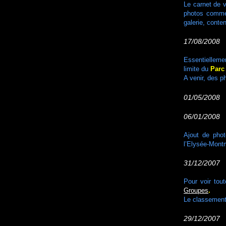
Le carnet de
photos comme
galerie, cont
17/08/2008 A
Essentielleme
limite du
Parc
A venir, des 
01/05/200
06/01/2008 P
Ajout de pho
l’Elysée-Mont
31/12/2007 
Pour voir tou
Groupes
.
Le classement 
29/12/2007 