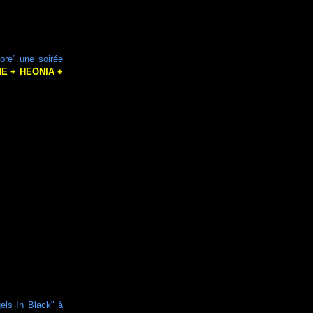
ore” une soirée
E + HEONIA +
els In Black" à