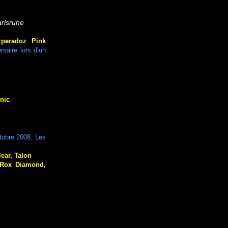
rlsruhe
zperadoz
.
Pink
rsaire lors d’un
nic
.
ctobre 2008. Les
lear, Talon
, Rox Diamond,